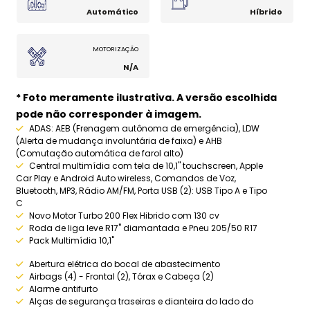
Automático
Híbrido
MOTORIZAÇÃO
N/A
* Foto meramente ilustrativa. A versão escolhida
pode não corresponder à imagem.
ADAS: AEB (Frenagem autônoma de emergência), LDW
(Alerta de mudança involuntária de faixa) e AHB
(Comutação automática de farol alto)
Central multimídia com tela de 10,1" touchscreen, Apple
Car Play e Android Auto wireless, Comandos de Voz,
Bluetooth, MP3, Rádio AM/FM, Porta USB (2): USB Tipo A e Tipo
C
Novo Motor Turbo 200 Flex Hibrido com 130 cv
Roda de liga leve R17" diamantada e Pneu 205/50 R17
Pack Multimídia 10,1"
Abertura elétrica do bocal de abastecimento
Airbags (4) - Frontal (2), Tórax e Cabeça (2)
Alarme antifurto
Alças de segurança traseiras e dianteira do lado do