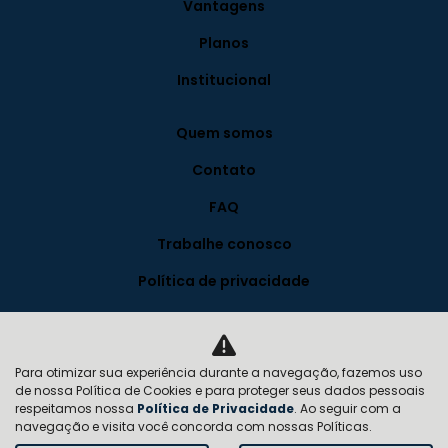
Vantagens
Planos
Institucional
Quem somos
Contato
FAQ
Trabalhe conosco
Política de privacidade
Blog
Para otimizar sua experiência durante a navegação, fazemos uso
Desacelere. Seu bem maior é a vida.
de nossa Política de Cookies e para proteger seus dados pessoais
respeitamos nossa
Política de Privacidade
. Ao seguir com a
navegação e visita você concorda com nossas Políticas.