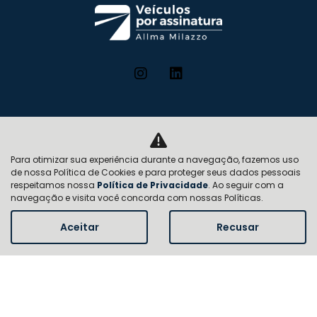
Escolha seu veículo
Para otimizar sua experiência durante a navegação, fazemos uso
Como funciona
de nossa Política de Cookies e para proteger seus dados pessoais
respeitamos nossa
Política de Privacidade
. Ao seguir com a
Vantagens
navegação e visita você concorda com nossas Políticas.
Planos
Aceitar
Recusar
Institucional
Quem somos
Contato