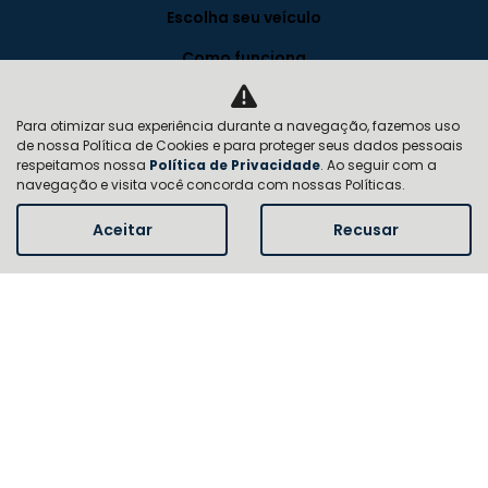
Escolha seu veículo
Como funciona
Vantagens
Para otimizar sua experiência durante a navegação, fazemos uso
Planos
de nossa Política de Cookies e para proteger seus dados pessoais
respeitamos nossa
Política de Privacidade
. Ao seguir com a
Institucional
navegação e visita você concorda com nossas Políticas.
Aceitar
Recusar
Quem somos
Contato
FAQ
Trabalhe conosco
Política de privacidade
Blog