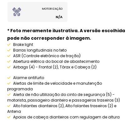
MOTORIZAÇÃO
N/A
* Foto meramente ilustrativa. A versão escolhida
pode não corresponder à imagem.
Brake light
Barras longitudinais no teto
ASR (Controle eletrônico de tração)
Abertura elétrica do bocal de abastecimento
Airbags (4) - Frontal (2), Tórax e Cabeça (2)
Alarme antifurto
Alertas de limite de velocidade e manutenção
programada
Alerta de não utlilização do cinto de segurança (5) -
motorista, passageiro dianteiro e passageiros traseiros (3)
Alto falantes dianteiros (2), Alto falantes traseiros (2) e
Antena
Apoios de cabeça dianteiros com regulagem de altura