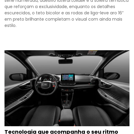
série numerada, adesivo lateral LollaBR e a soleira temática
que reforçam a exclusividade, enquanto os detalhes
escurecidos, o teto bicolor e as rodas de liga-leve aro 16”
em preto brilhante completam o visual com ainda mais
estilo.
Tecnologia que acompanha o seu ritmo