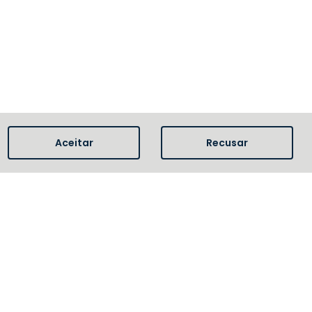
Aceitar
Recusar
es e intermediárias até R$ 150.000 – 1º