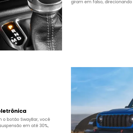
giram em falso, direcionand
letrônica
om o botão SwayBar, você
a suspensão em até 30%,