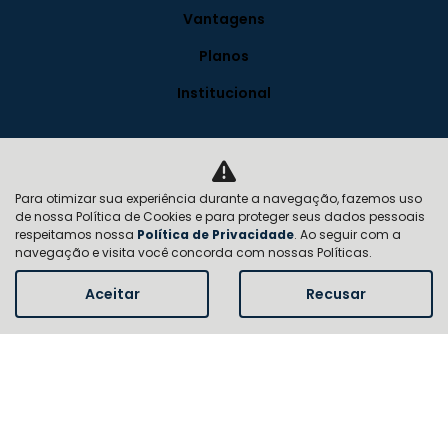
Vantagens
Planos
Institucional
Quem somos
Contato
Para otimizar sua experiência durante a navegação, fazemos uso
de nossa Política de Cookies e para proteger seus dados pessoais
FAQ
respeitamos nossa
Política de Privacidade
. Ao seguir com a
navegação e visita você concorda com nossas Políticas.
Trabalhe conosco
Aceitar
Recusar
Política de privacidade
Blog
Desacelere. Seu bem maior é a vida.