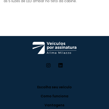
as 5 luzes de LED âmbar no teto da cabine.​
Escolha seu veículo
Como funciona
Vantagens