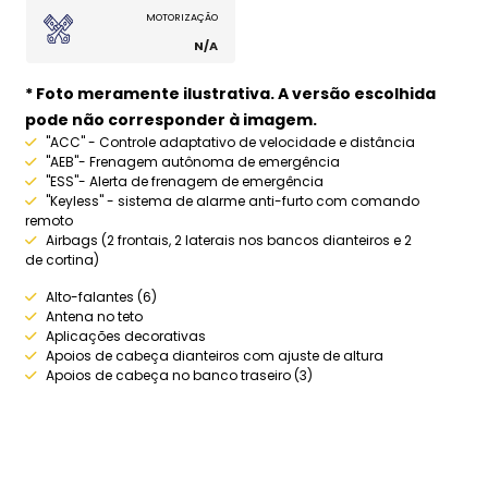
MOTORIZAÇÃO
N/A
* Foto meramente ilustrativa. A versão escolhida
pode não corresponder à imagem.
"ACC" - Controle adaptativo de velocidade e distância
"AEB"- Frenagem autônoma de emergência
"ESS"- Alerta de frenagem de emergência
"Keyless" - sistema de alarme anti-furto com comando
remoto
Airbags (2 frontais, 2 laterais nos bancos dianteiros e 2
de cortina)
Alto-falantes (6)
Antena no teto
Aplicações decorativas
Apoios de cabeça dianteiros com ajuste de altura
Apoios de cabeça no banco traseiro (3)