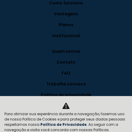
Como funciona
Vantagens
Planos
Institucional
Quem somos
Contato
FAQ
Trabalhe conosco
Política de privacidade
Blog
Para otimizar sua experiência durante a navegação, fazemos uso
de nossa Política de Cookies e para proteger seus dados pessoais
Desacelere. Seu bem maior é a vida.
respeitamos nossa
Política de Privacidade
. Ao seguir com a
navegação e visita você concorda com nossas Políticas.