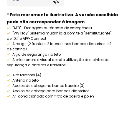
N/A
* Foto meramente ilustrativa. A versão escolhida
pode não corresponder à imagem.
"AEB"- Frenagem autônoma de emergência
"VW Play" Sistema multimídia com tela "semiflutuante"
de 10,1" e APP-Connect
Airbags (2 frontais, 2 laterais nos bancos dianteiros e 2
de cortina)
Alça de segurança no teto
Alerta sonoro e visual de não utilização dos cintos de
segurança dianteiros e traseiros
Alto falantes (4)
Antena no teto
Apoios de cabeça no banco traseiro (3)
Apoios de cabeça para bancos dianteiros
Ar-condicionado com filtro de poeira e pólen