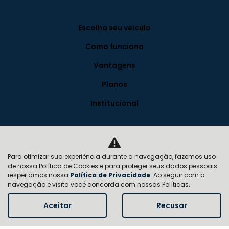
Escolha seu veículo
Como funciona
Vantagens
Planos
Institucional
Quem somos
Contato
Para otimizar sua experiência durante a navegação, fazemos uso
de nossa Política de Cookies e para proteger seus dados pessoais
FAQ
respeitamos nossa
Política de Privacidade
. Ao seguir com a
navegação e visita você concorda com nossas Políticas.
Trabalhe conosco
Aceitar
Recusar
Política de privacidade
Blog