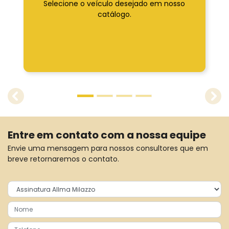
Selecione o veículo desejado em nosso
catálogo.
templates.template-01.components.carousel.texts.
tem
Entre em contato com a nossa equipe
Envie uma mensagem para nossos consultores que em
breve retornaremos o contato.