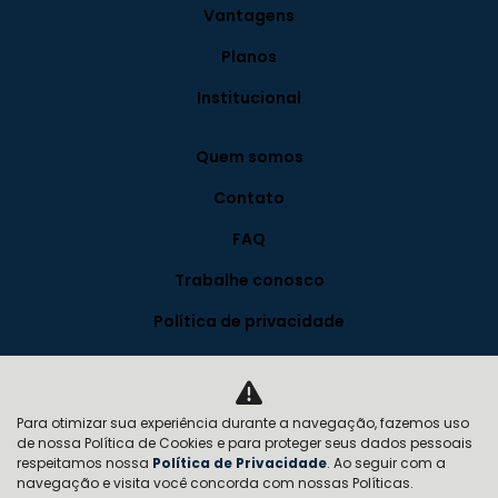
Vantagens
Planos
Institucional
Quem somos
Contato
FAQ
Trabalhe conosco
Política de privacidade
Blog
Para otimizar sua experiência durante a navegação, fazemos uso
Desacelere. Seu bem maior é a vida.
de nossa Política de Cookies e para proteger seus dados pessoais
respeitamos nossa
Política de Privacidade
. Ao seguir com a
navegação e visita você concorda com nossas Políticas.