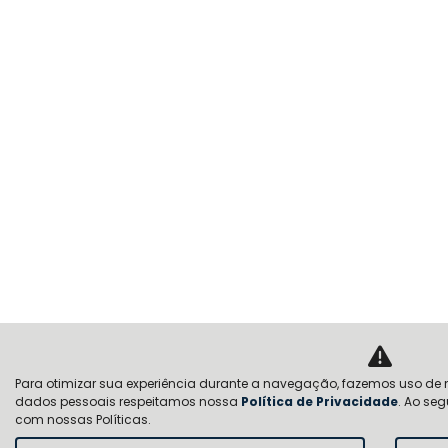
Para otimizar sua experiência durante a navegação, fazemos uso de n
dados pessoais respeitamos nossa
Política de Privacidade
. Ao se
com nossas Políticas.