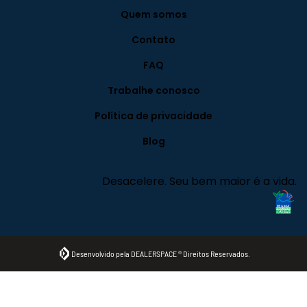
Quem somos
Contato
FAQ
Trabalhe conosco
Política de privacidade
Blog
Desacelere. Seu bem maior é a vida.
Desenvolvido pela DEALERSPACE ® Direitos Reservados.