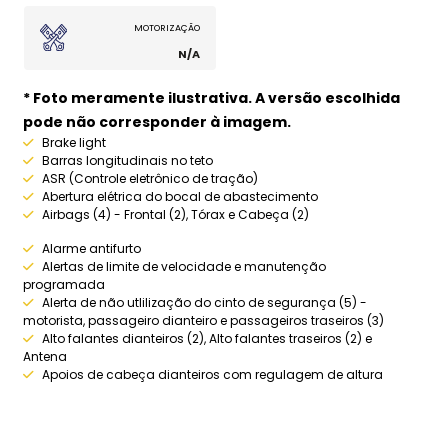
MOTORIZAÇÃO
N/A
* Foto meramente ilustrativa. A versão escolhida
pode não corresponder à imagem.
Brake light
Barras longitudinais no teto
ASR (Controle eletrônico de tração)
Abertura elétrica do bocal de abastecimento
Airbags (4) - Frontal (2), Tórax e Cabeça (2)
Alarme antifurto
Alertas de limite de velocidade e manutenção
programada
Alerta de não utlilização do cinto de segurança (5) -
motorista, passageiro dianteiro e passageiros traseiros (3)
Alto falantes dianteiros (2), Alto falantes traseiros (2) e
Antena
Apoios de cabeça dianteiros com regulagem de altura