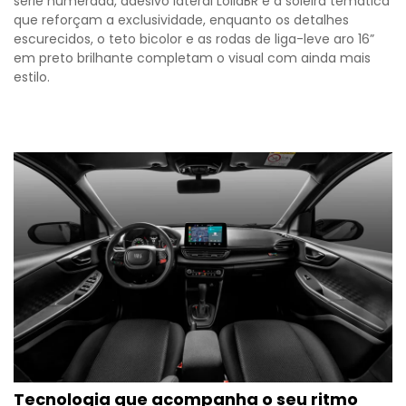
série numerada, adesivo lateral LollaBR e a soleira temática
que reforçam a exclusividade, enquanto os detalhes
escurecidos, o teto bicolor e as rodas de liga-leve aro 16”
em preto brilhante completam o visual com ainda mais
estilo.
Tecnologia que acompanha o seu ritmo