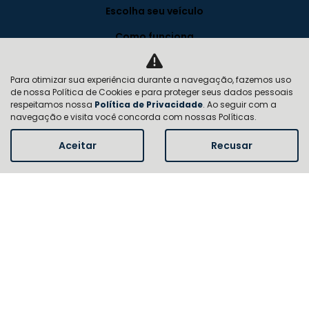
Escolha seu veículo
Como funciona
Vantagens
Para otimizar sua experiência durante a navegação, fazemos uso
Planos
de nossa Política de Cookies e para proteger seus dados pessoais
respeitamos nossa
Política de Privacidade
. Ao seguir com a
Institucional
navegação e visita você concorda com nossas Políticas.
Aceitar
Recusar
Quem somos
Contato
FAQ
Trabalhe conosco
Política de privacidade
Blog