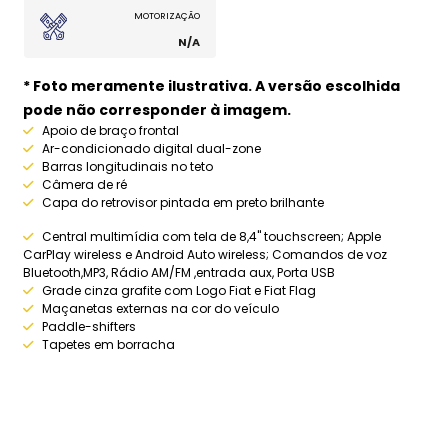
MOTORIZAÇÃO
N/A
* Foto meramente ilustrativa. A versão escolhida
pode não corresponder à imagem.
Apoio de braço frontal
Ar-condicionado digital dual-zone
Barras longitudinais no teto
Câmera de ré
Capa do retrovisor pintada em preto brilhante
Central multimídia com tela de 8,4" touchscreen; Apple
CarPlay wireless e Android Auto wireless; Comandos de voz
Bluetooth,MP3, Rádio AM/FM ,entrada aux, Porta USB
Grade cinza grafite com Logo Fiat e Fiat Flag
Maçanetas externas na cor do veículo
Paddle-shifters
Tapetes em borracha