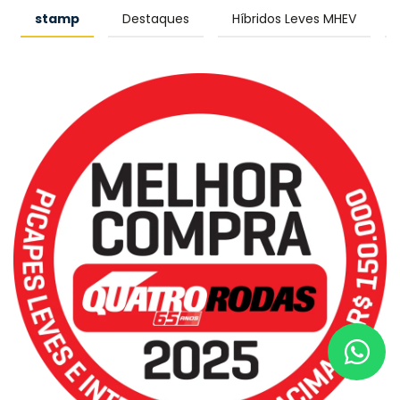
stamp
Destaques
Híbridos Leves MHEV