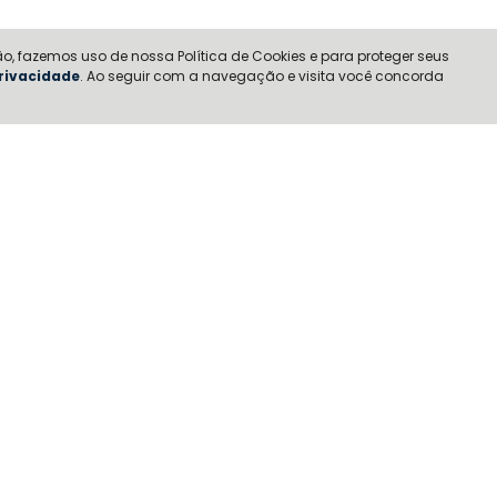
o, fazemos uso de nossa Política de Cookies e para proteger seus
Privacidade
. Ao seguir com a navegação e visita você concorda
urança
Design
Acessórios
Serviços
Peug
Seguro Conectado