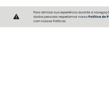
Para otimizar sua experiência durante a navegaçã
dados pessoais respeitamos nossa
Política de 
com nossas Políticas.
Informações sobre Novo Peugeot 2008
stamp
Performance
Tecnologia
Seg