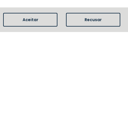
Aceitar
Recusar
eot + Sem Parar
Seguro Conectado