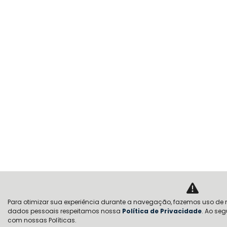
Para otimizar sua experiência durante a navegação, fazemos uso de n
dados pessoais respeitamos nossa
Política de Privacidade
. Ao se
com nossas Políticas.