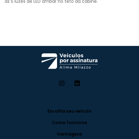
as 5 luzes de LED âmbar no teto da cabine.​
Escolha seu veículo
Como funciona
Vantagens