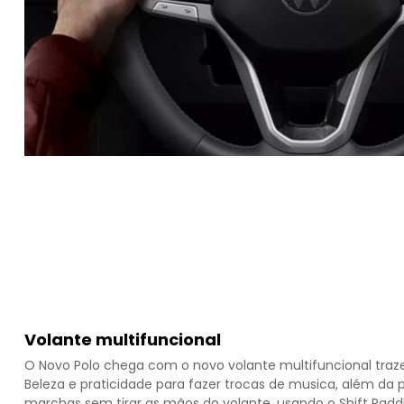
Volante multifuncional
O Novo Polo chega com o novo volante multifuncional traz
Beleza e praticidade para fazer trocas de musica, além da p
marchas sem tirar as mãos do volante, usando o Shift Paddl