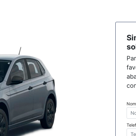
Si
so
Par
fav
aba
con
Nom
Tele