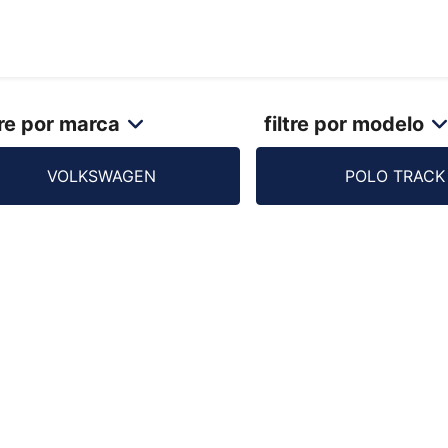
Escolha seu veículo
Como funciona
Va
tre por marca
filtre por modelo
VOLKSWAGEN
POLO TRACK