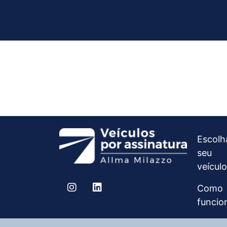
Escolh
seu
veículo
Como
funcio