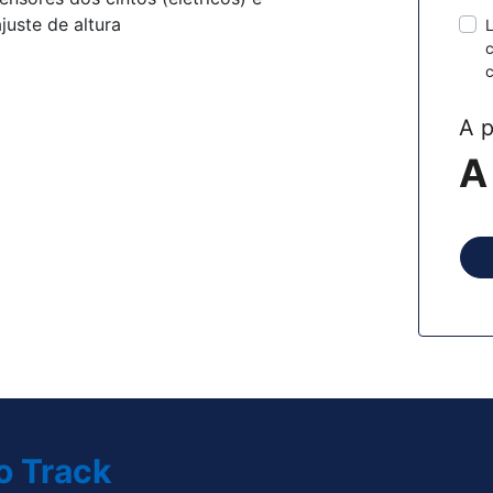
ajuste de altura
L
c
c
A p
A
o Track