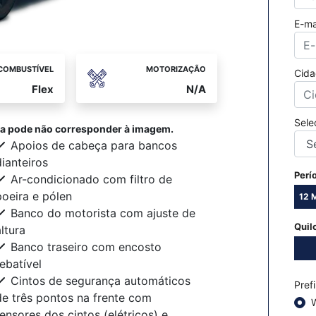
E-ma
COMBUSTÍVEL
MOTORIZAÇÃO
Cida
Flex
N/A
Sele
ida pode não corresponder à imagem.
Apoios de cabeça para bancos
dianteiros
Perí
Ar-condicionado com filtro de
poeira e pólen
12 
Banco do motorista com ajuste de
Quil
ltura
Banco traseiro com encosto
rebatível
Cintos de segurança automáticos
Pref
de três pontos na frente com
tensores dos cintos (elétricos) e