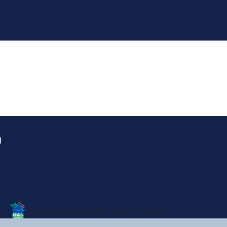
g
Desacelere. Seu bem maior é a vida.