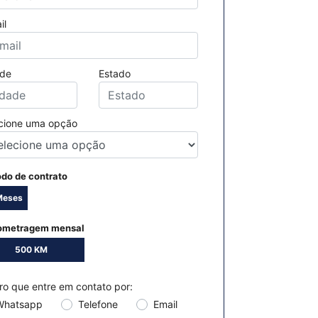
il
de
Estado
cione uma opção
odo de contrato
Meses
18 Meses
24 Meses
36 Meses
ometragem mensal
500 KM
1000 KM
iro que entre em contato por:
Whatsapp
Telefone
Email