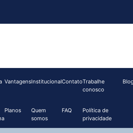
a
Vantagens
Institucional
Contato
Trabalhe
Blo
conosco
Planos
Quem
FAQ
Política de
na
somos
privacidade