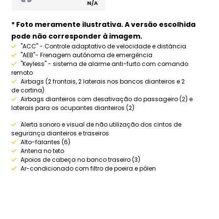
N/A
* Foto meramente ilustrativa. A versão escolhida
pode não corresponder à imagem.
"ACC" - Controle adaptativo de velocidade e distância
"AEB"- Frenagem autônoma de emergência
"Keyless" - sistema de alarme anti-furto com comando
remoto
Airbags (2 frontais, 2 laterais nos bancos dianteiros e 2
de cortina)
Airbags dianteiros com desativação do passageiro (2) e
laterais para os ocupantes dianteiros (2)
Alerta sonoro e visual de não utilização dos cintos de
segurança dianteiros e traseiros
Alto-falantes (6)
Antena no teto
Apoios de cabeça no banco traseiro (3)
Ar-condicionado com filtro de poeira e pólen